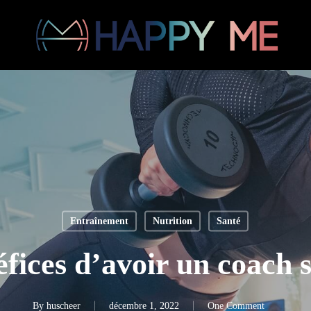
Entraînement
Nutrition
Santé
éfices d’avoir un coach s
By
huscheer
décembre 1, 2022
One Comment