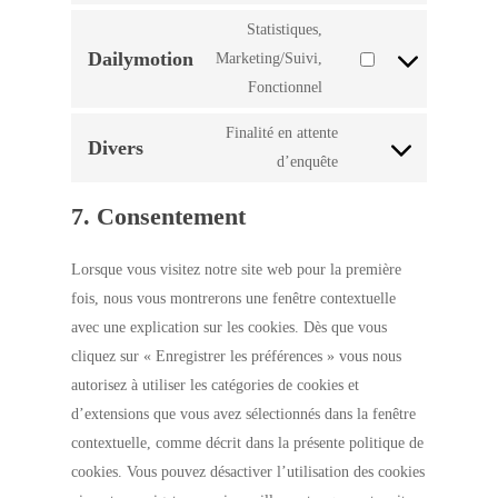
to
maps
Statistiques,
service
Dailymotion
Marketing/Suivi,
youtube
Consent
Fonctionnel
to
service
Finalité en attente
Divers
dailymotion
Consent
d’enquête
to
7. Consentement
service
divers
Lorsque vous visitez notre site web pour la première
fois, nous vous montrerons une fenêtre contextuelle
avec une explication sur les cookies. Dès que vous
cliquez sur « Enregistrer les préférences » vous nous
autorisez à utiliser les catégories de cookies et
d’extensions que vous avez sélectionnés dans la fenêtre
contextuelle, comme décrit dans la présente politique de
cookies. Vous pouvez désactiver l’utilisation des cookies