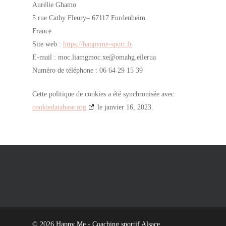
Aurélie Ghamo
5 rue Cathy Fleury– 67117 Furdenheim
France
Site web :
https://happyme-sport.fr
E-mail :
gmail.com
ex.com
aurelie.ghamo@
Numéro de téléphone : 06 64 29 15 39
Cette politique de cookies a été synchronisée avec
cookiedatabase.org
le janvier 16, 2023.
© 2026 Happy Me - Coaching sportif Alsace.