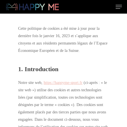
Men
Skip
to
main
content
Cette politique de cookies a été mise à jour pour la
dernière fois le janvier 16, 2023 et s’applique aux
citoyens et aux résidents permanents légaux de l’Espace
Économique Européen et de la Suisse.
1. Introduction
Notre site web,
https://happyme-sport.fr
(ci-après : « le
site web ») utilise des cookies et autres technologies
liées (par simplification, toutes ces technologies sont
désignées par le terme « cookies »). Des cookies sont
également placés par des tierces parties que nous avons
engagées. Dans le document ci-dessous, nous vous
informons de l’utilisation des cookies sur notre site web.