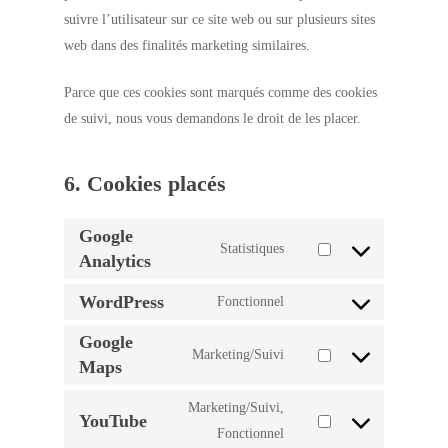
suivre l’utilisateur sur ce site web ou sur plusieurs sites
web dans des finalités marketing similaires.
Parce que ces cookies sont marqués comme des cookies
de suivi, nous vous demandons le droit de les placer.
6. Cookies placés
Google
Statistiques
Analytics
Consent
to
WordPress
Fonctionnel
service
Consent
google-
Google
to
Marketing/Suivi
Maps
analytics
service
Consent
wordpress
to
Marketing/Suivi,
YouTube
service
Consent
Fonctionnel
google-